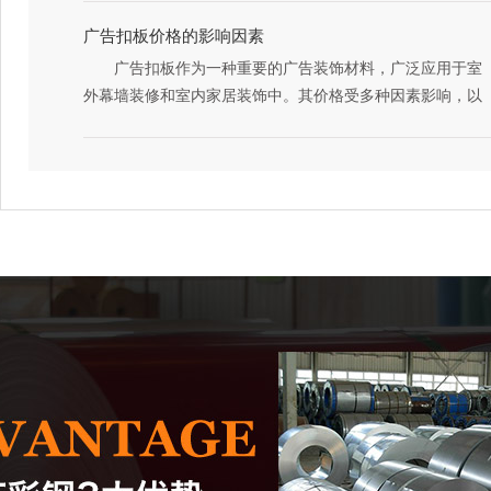
1、在房间四周的墙面上弹好水平线，按照设计标高，
势，因此价格相对较高。而一些小型或新兴厂家为了争夺市
广告扣板价格的影响因素
以水平线为基准确定吊顶的标高位置并弹线，找出房间中间
场份额，可能会采取低价策略。
广告扣板作为一种重要的广告装饰材料，广泛应用于室
点，并沿吊顶的标高水平线，以房间中间点在墙上画好龙骨
3、市场供需关系是决定价格波动的核心要素。当市场
外幕墙装修和室内家居装饰中。其价格受多种因素影响，以
分档位置线。
需求旺盛时，其价格往往上涨；而当市场供应过剩时，价格
下是对扣板价格影响因素的详细分析。
2、底架施工：焊接方管架子，架子外尺度要比大方扣
则可能下跌。近年来，随着建筑、家电等领域的快速发展，
1、材质是决定扣板价格的关键因素之一。扣板有多种
板低1cm左右。
彩钢卷的需求量不断增加，推动了价格的上涨。然而，钢铁
材质，如铝塑板、PVC板、铁板、钢板、铝合金、不锈钢
3、安装主龙骨吊杆：弹好吊顶标高水平线及龙骨位置
生产能力的扩张也导致了市场供给过剩的现象，对价格形成
等。不同材质的扣板在耐腐蚀性、加工性能、重量等方面存
线后，确定吊杆下端头的高度，安装预先加工好的吊杆，吊
了一定的压制。
在差异，从而影响了其价格。例如，铝塑板质量较轻，加工
杆安装用直径8mm膨胀螺栓固定在原始顶面上。
4、原材料成本、生产成本、运输费用以及政策法规等
性能优良，但价格相对较高；而PVC板则相对经济实惠，价
4、安装主经骨：注意间距控制在1200㎜范围内。
因素也会对其价格产生影响。原材料价格的波动直接影响彩
格亲民。
5、安装边龙骨：按天花净高要求在墙四周用水泥钉固
钢板的成本及价格，而生产成本、运输费用的提高则会增加
2、品牌与生产工艺也对广告扣板价格产生显著影响。
定边沿龙骨，水泥钉间距不大于300㎜。
企业的运营成本，进而推高它的价格。政策法规的调整，如
知名品牌通常拥有更高的品牌影响力和产品质量保障，因此
6、安装次龙骨：根据广告扣板的规格尺寸，安装与板
环保政策、税收政策等，也会对市场产生重要影响，进而影
其产品价格一般会更高。同时，生产工艺的复杂程度也会影
配套的次龙骨，次龙骨通过吊挂件吊挂在主龙骨上。
响价格。
响扣板的价格。一些高品质产品采用先进的生产工艺，如覆
7、扣板固定：在扣板上钻自攻螺丝，采用龙骨插接的
综上所述，彩钢卷价格受到多种因素的影响，呈现出动
膜、喷涂等，这些工艺不仅提高了扣板的外观质感，也增加
方式将扣板固定。
态变化的趋势。购买者在选择时应根据自身需求和预算进行
了其成本。
8、装上扣板，两头上中下别离打上自攻螺丝，再将二
权衡，并密切关注市场动态和行业趋势，以便更好地把握卷
3、尺寸与市场需求也是影响扣板价格的重要因素。特
块兼并首块拼接母槽，接着在二片的拼接母槽上中下各打一
材价格的变化规律。同时，企业也应加强成本管理、提高产