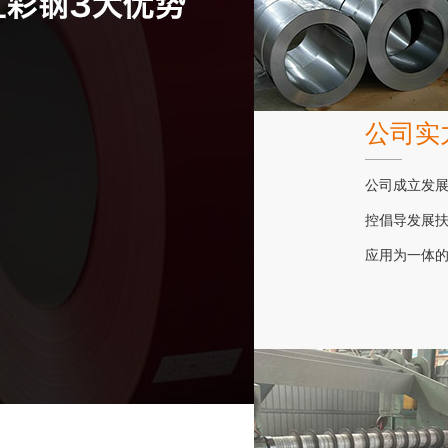
定尺寸或市场需求的扣板可能会因为供应关系而价格波动。
颗自攻螺丝，以此类推。
品质量和技术研发能力，以应对市场变化带来的挑战。
同时，不同地区由于经济发展、原材料成本等方面的差异，
9、在装配面积的中间位置垂直次龙骨方向拉一条基准
扣板的价格也会有所不同。
线，对齐基准线向两边安装，安装时，轻拿轻放，并顺着翻
综上所述，广告扣板的价格受材质、品牌与生产工艺、
边部位顺序将方板两边轻压，卡进龙骨后再推紧。
尺寸与市场需求以及地域因素等多种因素影响。在购买时，
10、收尾包边。
公司实
消费者应根据自己的实际需求和预算进行综合考虑，选择性
11、组装包边完成后，吊装全部招牌。
价比高的产品。同时，也应注意产品的质量和服务，确保扣
实际使用时，我们可以按照上述步骤来安装广告扣板。
公司成立发
板能够满足使用要求，达到预期的广告效果。
安装完成后，要注意把板面全部擦拭干净，不得有污物。以
上安装方法是我们在安装过程中要注意的。
控倡导发展
应用为一体