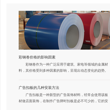
彩钢卷价格的影响因素
彩钢卷作为一种广泛应用于建筑、家电等领域的金属材
料，其价格受到多种因素的影响，呈现出动态变化的趋势。
1、材质和厚度是影响价格的关键因素。不同材质的卷
材，其性能、成本及用途均有所差异，因此价格也会有所不
广告扣板的几种安装方法
同。同时，产品的厚度越大，生产成本越高，价格通常也越
广告扣板是一种新型的广告装饰材料，经常会使用该板
高。
材做店面装饰，在制作广告牌时扣板是必不可少的，它的安
2、厂家与品牌的不同也会导致价格的差异。知名品牌
装方法，在下文中会做出详细介绍。
的卷材往往在生产工艺、质量控制及售后服务等方面更具优