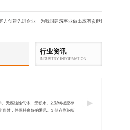
努力创建先进企业，为我国建筑事业做出应有贡献!
行业资讯
INDUSTRY INFORMATION
净、无腐蚀性气体、无积水。2.彩钢板应存
光直射，并保持良好的通风。3.储存彩钢板
、有机溶剂等化学物品接触，以免发生化学
储存时应保持彩钢板平整，避免弯曲、折叠或