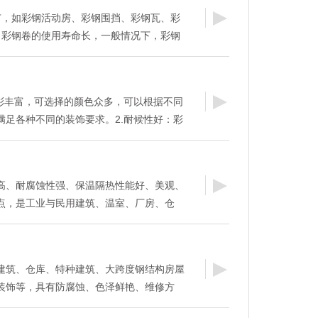
长，以免影响彩钢板的性能和外观。6.应定
广，如彩钢活动房、彩钢围挡、彩钢瓦、彩
，及时发现问题并采取措施进行处理。7.在
、彩钢卷的使用寿命长，一般情况下，彩钢
锐物体接触，以免划伤彩钢板表面。8.在存
上。3、彩钢卷的装饰性强，色彩丰富，可以
适当的保护措施，以确保彩钢板不受损坏。
、彩钢卷的保温性能好，可以有效的降低室
免长期暴露在潮湿或极端温度下，以防止腐蚀
卷的耐腐蚀性强，不易生锈，可以有效防止
搬运过程中，应按照生产厂家提供的产品规格
色彩丰富，可选择的颜色众多，可以根据不同
防火性能好，不易燃烧，可以有效防止火灾
品的安全和性能。11.在存储过程中，应
满足各种不同的装饰要求。2.耐候性好：彩
方便，可以快速安装和拆卸，方便运输和存
格的彩钢板混放，以免在使用时产生混乱和
能够抵抗紫外线、雨水、雪等自然环境的侵
力好，可以抵抗强风，防止房屋倒塌。9、彩
过程中，应确保彩钢板表面的清洁和保护，
能。3.耐腐蚀性：彩钢卷具有较强的耐腐蚀
有效降低室内噪音。10、彩钢卷的耐久性
存储过程中，应根据彩钢板的材质和规格采
等腐蚀性物质的侵蚀，延长使用寿命。4.防
会出现变形或损坏。11、彩钢卷的重量轻，
其长期稳定的质量和性能。14.在存储过
高、耐腐蚀性强、保温隔热性能好、美观、
的防火性能，不易燃烧，可以有效防止火灾
延长建筑物的使用寿命。12、彩钢卷的环保
行检查和维护，以确保其在使用前的完整
点，是工业与民用建筑、温室、厂房、仓
彩钢卷的重量相对较轻，但强度较高，便于运
物的产生，减少环境污染。13、彩钢卷的经
程中，应注意安全，遵守相关的操作规程和
设施等钢结构的理想材料。 1.重量轻。与
成本。6.安装方便：彩钢卷采用标准化的设
人工成本，提高经济效益。14、彩钢卷的美
搬运过程中，应注意环境保护，避免对环境
彩钢卷的重量轻，可以降低结构的总重量和
快捷，可以大大缩短施工周期。7.隔音保
的美观性。15、彩钢卷的防水性好，可以有
搬运过程中，应采取适当的防潮、防尘措
度高。抗拉强度高，延伸率高，不易开裂。在
音和保温性能，可以提供舒适的室内环境。
16、彩钢卷的耐候性好，可以适应不同的气
建筑、仓库、特种建筑、大跨度钢结构房屋
命。18.在存储和搬运过程中，
以承受雪、风等外部荷载。 3.耐腐蚀性
生产过程中，采用环保材料和生产工艺，对环
17、彩钢卷的结构稳定，可以抵抗地震等自
装饰等，具有防腐蚀、色泽鲜艳、维修方
锌层可以防止腐蚀，使彩钢卷具有很强的耐
：彩钢卷具有较长的使用寿命和较低的维护成
安装方便，可以节省安装时间和人工成本。
钢卷是用热镀锌板、彩色镀铝锌板、镀铝锌
材料相比，彩钢卷的使用年限至少为20年，
0.适用范围广：彩钢卷适用于各种建筑领