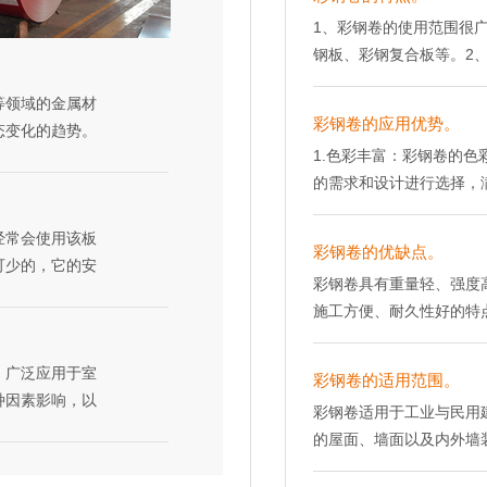
重压。5.存储时间不宜过
1、彩钢卷的使用范围很
期检查彩钢板的存储状态
钢板、彩钢复合板等。2
存储过程中，应避免与尖
卷的使用寿命在30年以
储和运输过程中，应采取
领域的金属材
满足不同客户的需求。4
9.在存储过程中，应避
彩钢卷的应用优势。
态变化的趋势。
内温度和能耗。5、彩钢
和变形。 10.在存储和
1.色彩丰富：彩钢卷的
不同材质的卷
雨水侵蚀。6、彩钢卷的
和说明进行操作，以确保产
的需求和设计进行选择，
价格也会有所不
发生。7、彩钢卷的安装
避免将不同种类或不同规
钢卷具有良好的耐候性，
，价格通常也越
储。8、彩钢卷的抗风能
错误。12.在存储和搬运
蚀，保持长久的外观和性
常会使用该板
钢卷的隔音效果好，可以
彩钢卷的优缺点。
避免污染和划伤。13.在
性，能够抵抗酸、碱、盐
可少的，它的安
异。知名品牌
强，可以长时间使用，不
取相应的存储方法，以确保
彩钢卷具有重量轻、强度
火性能：彩钢卷具有较好
务等方面更具优
可以减少建筑物的负荷，
程中，应定期对彩钢板进
施工方便、耐久性好的特
的蔓延。5.轻质高强：
照设计标高，
厂家为了争夺市
性强，可以有效减少废弃
性。15.在存储和搬运过
库、住宅、旅游景点、公共
输和施工，可以减少施工
，找出房间中间
济性好，可以节省材料和
安全规范。16.在存储和
传统建筑结构材料相比，
广泛应用于室
计和生产，安装过程简单
在墙上画好龙骨
要素。当市场
彩钢卷的适用范围。
观性强，可以增加建筑物
造成污染。17.在存储和
地基的施工要求。 2.强
种因素影响，以
温：彩钢卷具有良好的隔
应过剩时，价格
效防止雨水侵蚀和渗透。
彩钢卷适用于工业与民用
施，以延长彩钢板的使用寿
正常施工条件下，钢屋面可
8.绿色环保：彩钢卷在
度要比大方扣
域的快速发展，
候条件，延长使用寿命。
的屋面、墙面以及内外墙
强。热镀锌钢板的表面镀
。扣板有多种
境影响较小。9.经济性
涨。然而，钢铁
然灾害。18、彩钢卷的
便、安装容易等特点。彩
腐蚀性。与传统建筑结构
合金、不锈钢
本，整体经济性能优越。1
线及龙骨位置
象，对价格形成