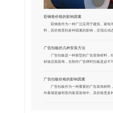
彩钢卷价格的影响因素
彩钢卷作为一种广泛应用于建筑、家电等
料，其价格受到多种因素的影响，呈现出动
1、材质和厚度是影响价格的关键因素。
材，其性能、成本及用途均有所差异，因此
广告扣板的几种安装方法
同。同时，产品的厚度越大，生产成本越高
广告扣板是一种新型的广告装饰材料，经
高。
材做店面装饰，在制作广告牌时扣板是必不
2、厂家与品牌的不同也会导致价格的差
装方法，在下文中会做出详细介绍。
的卷材往往在生产工艺、质量控制及售后服
1、在房间四周的墙面上弹好水平线，按
势，因此价格相对较高。而一些小型或新兴
广告扣板价格的影响因素
以水平线为基准确定吊顶的标高位置并弹线
场份额，可能会采取低价策略。
广告扣板作为一种重要的广告装饰材料，
点，并沿吊顶的标高水平线，以房间中间点
3、市场供需关系是决定价格波动的核心
外幕墙装修和室内家居装饰中。其价格受多
分档位置线。
需求旺盛时，其价格往往上涨；而当市场供
下是对扣板价格影响因素的详细分析。
2、底架施工：焊接方管架子，架子外尺
则可能下跌。近年来，随着建筑、家电等领
1、材质是决定扣板价格的关键因素之一
板低1cm左右。
彩钢卷的需求量不断增加，推动了价格的上
材质，如铝塑板、PVC板、铁板、钢板、铝
3、安装主龙骨吊杆：弹好吊顶标高水平
生产能力的扩张也导致了市场供给过剩的现