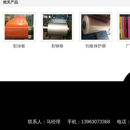
相关产品
彩涂板
彩钢卷
扣板保护膜
广
联系人：马经理 手机：13963073368 电话：05