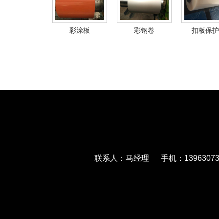
彩涂板
彩钢卷
扣板保护
联系人：马经理 手机：139630733