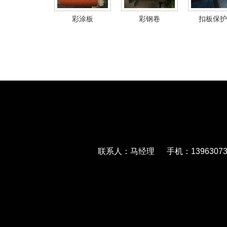
彩涂板
彩钢卷
扣板保护
联系人：马经理 手机：139630733