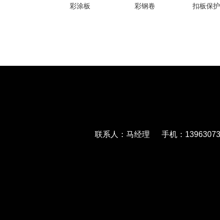
彩涂板
彩钢卷
扣板保护
联系人：马经理 手机：139630733