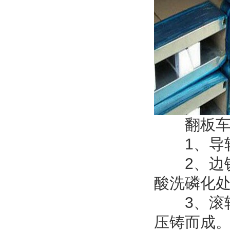
翻板车库
1、导轨
2、边铰
酸洗磷化
3、滚轮
压铸而成