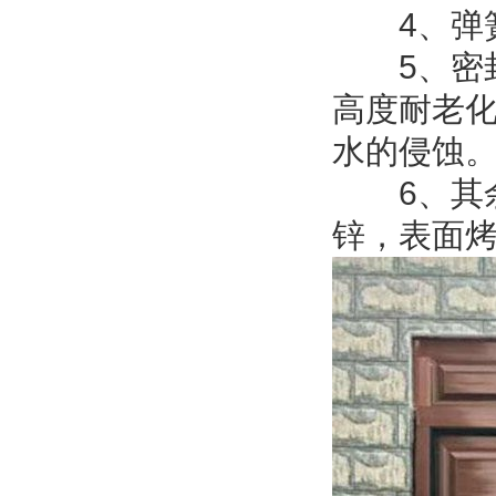
4、弹簧
5、密封
高度耐老
水的侵蚀
6、其余
锌，表面