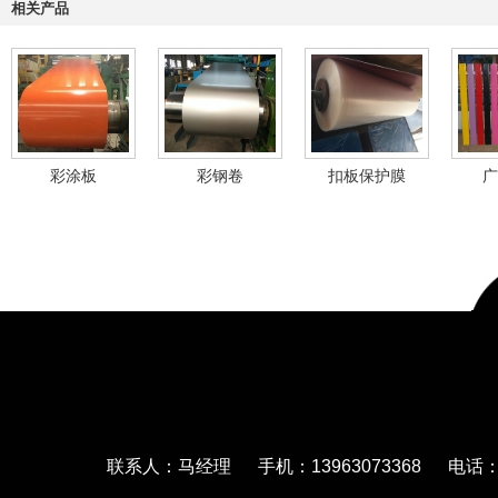
相关产品
彩涂板
彩钢卷
扣板保护膜
广
联系人：马经理 手机：13963073368 电话：05