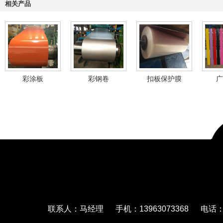
相关产品
彩涂板
彩钢卷
扣板保护膜
广
联系人：马经理 手机：13963073368 电话：05