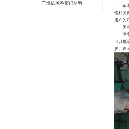
广州抗风卷帘门材料
车库门
饱和度
用户的
优点：
厚度在5
可以是
胶。表