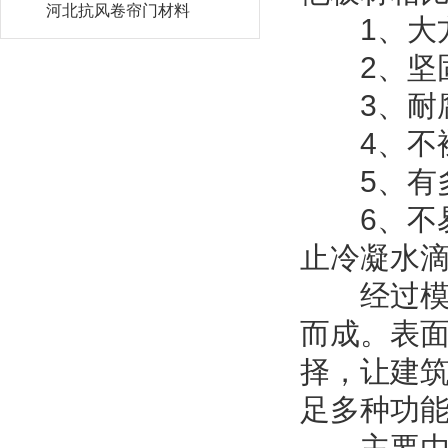
河北抗风卷帘门材料
1、大方
2、坚固
3、耐腐
4、不褪
5、有多
6、不易
止冷凝水
经过模压
而成。表
择，让建
足多种功
主要由面