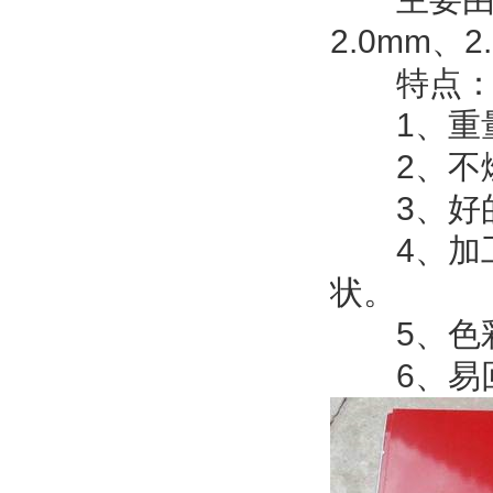
2.0mm、2
特点
1、重量
2、不燃
3、好的
4、加工
状。
5、色彩
6、易回