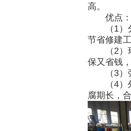
高。
优点
（1）分
节省修建
（2）环
保又省钱
（3）强
（4）外
腐期长，