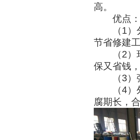
高。
优点
（1）分
节省修建
（2）环
保又省钱
（3）强
（4）外
腐期长，