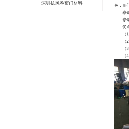
深圳抗风卷帘门材料
色，咱
彩钢卷
彩钢材
优点
（1）
（2）
（3）
（4）