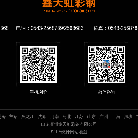
68 电话：0543-2568789/2568683 传真：0543-2
手机浏览
微信咨询
分站:
主站
黑龙江
沈阳
河南
河北
江苏
山东
广州
上海
深圳
山东滨州鑫天虹彩钢有限公司
51LA统计
网站地图