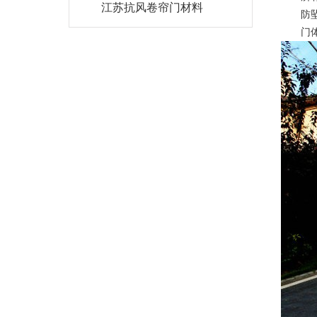
江苏抗风卷帘门材料
防坠装
门体下