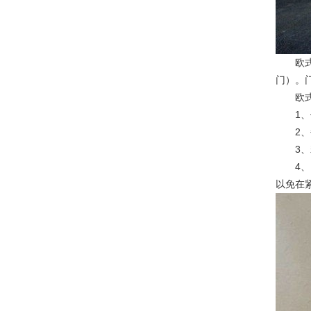
欧式车
门）。
欧式车
1、使
2、每
3、若
4、由
以免在