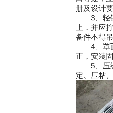
册及设计
3、轻钢
上，并应
备件不得
4、罩面
正，安装
5、压缝
定、压粘