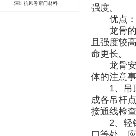
深圳抗风卷帘门材料
强度。
优点
龙骨的颜
且强度较
命更长。
龙骨安装
体的注意
1、吊顶
成各吊杆
接通线检
2、轻钢
口等处，